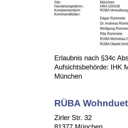
Sitz:
München
Handelsregisternr.:
HRA 105436
Komplementärin:
RÜBA Verwaltun
Kommanditisten:
Edgar Rümmele
Dr. Andreas Rüm
Wolfgang Rümme
Rita Rümmele
RÜBA Wohnbau 
RÜBA Objekt Gm
Erlaubnis nach §34c A
Aufsichtsbehörde: IHK 
München
RÜBA Wohnduet
Zirler Str. 32
81377 München