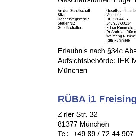
Art der Gesellschaft:
Gesellschaft mit 
Sitz:
München
Handelsregisternr.:
HRB 204406
Steuer Nr.:
143/207/03124
Gesellschafter:
Edgar Rümmele
Dr. Andreas Rüm
Wolfgang Rümme
Rita Rümmele
Erlaubnis nach §34c A
Aufsichtsbehörde: IHK 
München
RÜBA i1 Freisi
Zirler Str. 32
81377 München
Tel: +49 89 / 72 44 907